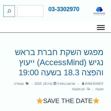
03-3302970
ח
ג
י
כן
פ
שי
ו
יווט
ש
אשי
מפגש השקת חברת בראש
נגיש (AccessMind) ייעוץ
והפצה 18.3 בשעה 19:00
RAMI KANDY
פורסם בתאריך
מרץ 18, 2025
קטגוריה
תוכנות
אין תגובות
SAVE THE DATE