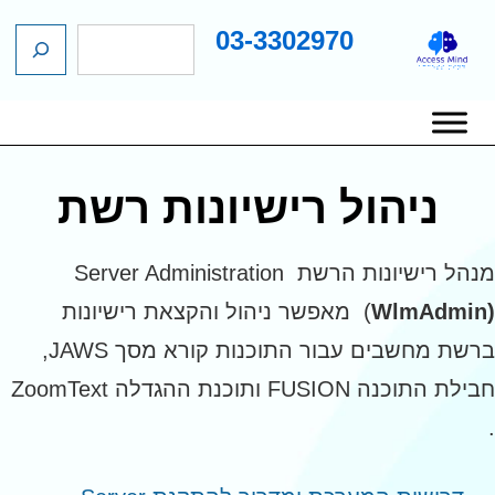
03-3302970
ח
ג
י
כן
פ
שי
ו
יווט
ש
אשי
ניהול רישיונות רשת
מנהל רישיונות הרשת Server Administration
WlmAdmi
(
מאפשר ניהול והקצאת רישיונות
ברשת מחשבים עבור התוכנות קורא מסך JAWS,
חבילת התוכנה FUSION ותוכנת ההגדלה ZoomText