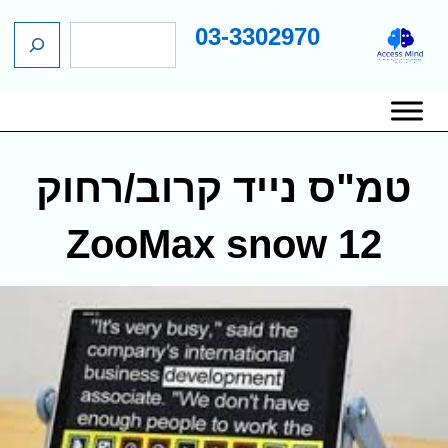
03-3302970
ח
ג
י
כן
פ
שי
ו
יווט
ש
אשי
טמ"ס נייד קרוב/רחוק
ZooMax snow 12