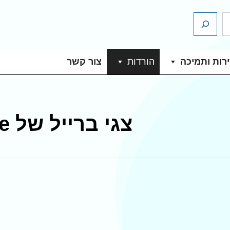
רות ותמיכה
הורדות
צור קשר
צגי ברייל של HumanWare