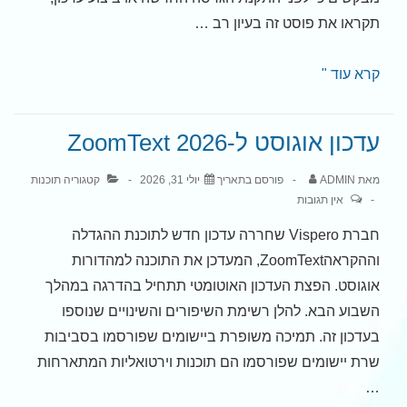
תקראו את פוסט זה בעיון רב …
גרסת
קרא עוד "
התנסות
ציבורית
עדכון אוגוסט ל-ZoomText 2026
שנייה
למנועי
מאת
ADMIN
פורסם בתאריך
יולי 31, 2026
קטגוריה
תוכנות
הדיבור
אין תגובות
שלנו
חברת Vispero שחררה עדכון חדש לתוכנת ההגדלה
עבור
וההקראהZoomText, המעדכן את התוכנה למהדורות
iOS
אוגוסט. הפצת העדכון האוטומטי תתחיל בהדרגה במהלך
השבוע הבא. להלן רשימת השיפורים והשינויים שנוספו
בעדכון זה. תמיכה משופרת ביישומים שפורסמו בסביבות
שרת יישומים שפורסמו הם תוכנות וירטואליות המתארחות
…