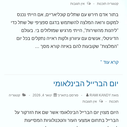
קטגוריה
תוכנות
אין תגובות
בתור אדם חירש עם שתלים קוכליאריים, אם הייתי נכנס
למקום ורואה המלצה להשתמש בדגם ספציפי של שתל כדי
"ליהנות מהשירות", הייתי מרגיש שמזלזלים בי. בעולם
הדיגיטלי, אנשים עם עיוורון ולקות ראייה נתקלים בכל יום
"המלצות" שקובעות להם באיזה קורא מסך …
האם
קרא עוד "
הייתם
מעזים
יום הברייל הבינלאומי
להגיד
לאדם
מאת
RAMI KANDY
פורסם בתאריך
ינואר 4, 2026
קטגוריה
כבד
תוכנות
אין תגובות
שמיעה
היום מצוין יום הברייל הבינלאומי אשר שם את הזרקור על
או
הברייל בתחום אמצעי העזר והטכנולוגיות המסייעות
חירש