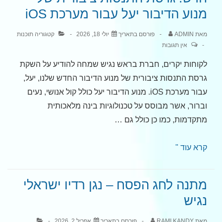
חידושים,
מנוע הדיבור יעל עבור מערכת iOS
ומעט
זמן
מאת
ADMIN
פורסם בתאריך
יולי 18, 2026
קטגוריה
תוכנות
לדבר
אין תגובות
על
לקוחות יקרים, חברת בראש נגיש שמחה להודיע על השקת
הכול
גרסת התנסות ציבורית של מנוע הדיבור החדש שלנו, יעל,
–
עבור מערכת iOS. מנוע הדיבור יעל כולל קול אנושי, נעים
הזמנה
וברור, אשר מבוסס על טכנולוגיות בינה מלאכותית
למפגש
מתקדמות, כמו כן כולל גם …
קהילה.
חדש!
קרא עוד "
גרסת
התנסות
מתנה לחג הפסח – נגן רדיו ישראלי
ציבורית
נגיש
של
מנוע
מאת
RAMI KANDY
פורסם בתאריך
אפריל 2, 2026