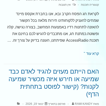
הדיבור
קטגוריה
תוכנות
אין תגובות
יעל
לקראת חג הפסח הקרב ובא, אנו בחברת אקסס מיינד
עבור
שמחים להעניק ללקוחותינו חירות מלאה בכל הקשור
מערכת
להאזנה לתחנות רדיו באמצעות המחשב, בצורה נגישה, קלה
iOS
ופשוטה.כמתנת חג, אנו מתכבדים להגיש לכם בחינם את
תוכנת AccessRadio שפיתחנו, העונה בדיוק על צורך זה. …
מתנה
קרא עוד "
לחג
הפסח
האם הייתם מעזים להגיד לאדם כבד
–
שמיעה או חירש איזה מכשיר שמיעה
נגן
לקנות? (קישור לפוסט בתחתית
רדיו
הדף)
ישראלי
נגיש
מאת
RAMI KANDY
פורסם בתאריך
ינואר 19, 2026