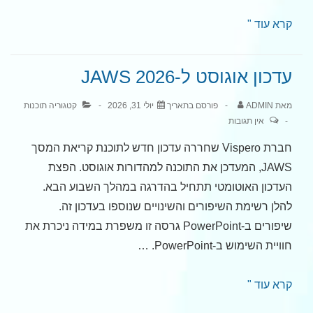
עדכון
קרא עוד "
אוגוסט
ל-
עדכון אוגוסט ל-JAWS 2026
ZoomText
2026
מאת
ADMIN
פורסם בתאריך
יולי 31, 2026
קטגוריה
תוכנות
אין תגובות
חברת Vispero שחררה עדכון חדש לתוכנת קריאת המסך
JAWS, המעדכן את התוכנה למהדורות אוגוסט. הפצת
העדכון האוטומטי תתחיל בהדרגה במהלך השבוע הבא.
להלן רשימת השיפורים והשינויים שנוספו בעדכון זה.
שיפורים ב-PowerPoint גרסה זו משפרת במידה ניכרת את
חוויית השימוש ב-PowerPoint. …
עדכון
קרא עוד "
אוגוסט