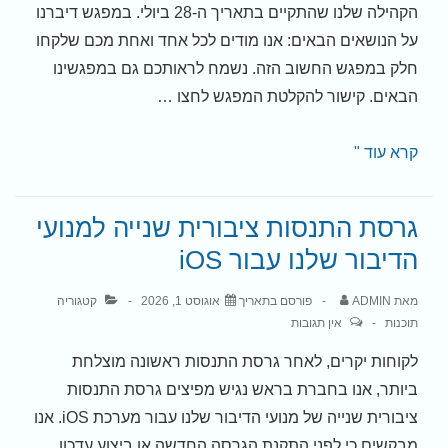
הקהילה שלנו שהתקיים בתאריך ה-28 ביולי. במפגש דיברנו
על הנושאים הבאים: אנו מודים לכל אחד ואחת מכם שלקחו
חלק במפגש החשוב הזה. נשמח לראותכם גם במפגשינו
הבאים. קישור להקלטת המפגש לחצו …
הקלטת
קרא עוד "
מפגש
קהילה
גרסת התנסות ציבורית שנייה למנועי
–
הדיבור שלנו עבור iOS
יולי
2026
מאת
ADMIN
פורסם בתאריך
אוגוסט 1, 2026
קטגוריה
תוכנות
אין תגובות
לקוחות יקרים, לאחר גרסת התנסות ראשונה מוצלחת
ביותר, אנו בחברת בראש נגיש מפיצים גרסת התנסות
ציבורית שנייה של מנועי הדיבור שלנו עבור מערכת iOS. אנו
מבקשים כי לפני התקנת הגרסה החדשה או ביצוע עדכון,