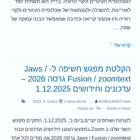
לאוכלוסיית העיוורים ולקויי הראיה. ברייל הוא תשתית יסוד
איזה
לאוריינות, להשכלה ולעצמאות של אוכלוסיית העיוורים ולקויי
מכשיר
ראייה.זהו אמצעי קריאה וכתיבה שמאפשר הבנה עמוקה של
שמיעה
שפה, …
לקנות?
(קישור
יום
קרא עוד "
לפוסט
הברייל
בתחתית
הבינלאומי
הקלטת מפגש חשיפה ל- Jaws /
הדף)
Fusion / zoomtext גרסה 2026 –
עדכונים וחידושים 1.12.2025
מאת
RAMI KANDY
פורסם בתאריך
דצמבר 4, 2025
קטגוריה
תוכנות
אין תגובות
לקוחות ושותפים יקרים,ביום ב', 1.12.2025, התקיים מפגש
השני שלנו ב-Zoom.במפגש הצגנו חידושים ועדכונים עבור
Jaws / Fusion / zoomtext גרסה 2026.אנו מודים לכל אחד