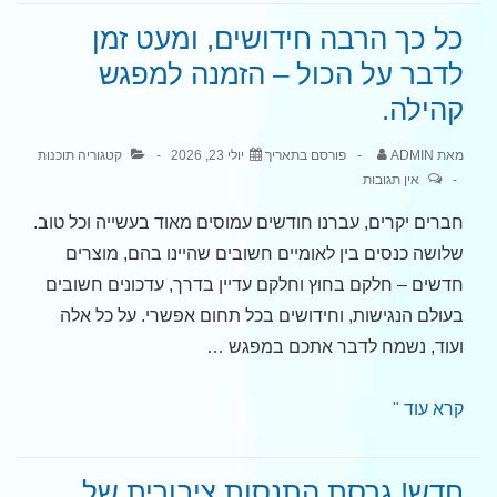
ל-
כל כך הרבה חידושים, ומעט זמן
JAWS
לדבר על הכול – הזמנה למפגש
2026
קהילה.
מאת
ADMIN
פורסם בתאריך
יולי 23, 2026
קטגוריה
תוכנות
אין תגובות
חברים יקרים, עברנו חודשים עמוסים מאוד בעשייה וכל טוב.
שלושה כנסים בין לאומיים חשובים שהיינו בהם, מוצרים
חדשים – חלקם בחוץ וחלקם עדיין בדרך, עדכונים חשובים
בעולם הנגישות, וחידושים בכל תחום אפשרי. על כל אלה
ועוד, נשמח לדבר אתכם במפגש …
כל
קרא עוד "
כך
הרבה
חדש! גרסת התנסות ציבורית של