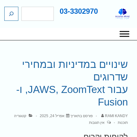
03-3302970
ח
ג
י
כן
פ
שי
ו
יווט
ש
אשי
שינויים במדיניות ובמחירי
שדרוגים
עבור JAWS, ZoomText, ו-
Fusion
RAMI KANDY
פורסם בתאריך
אפריל 24, 2025
קטגוריה
תוכנות
אין תגובות